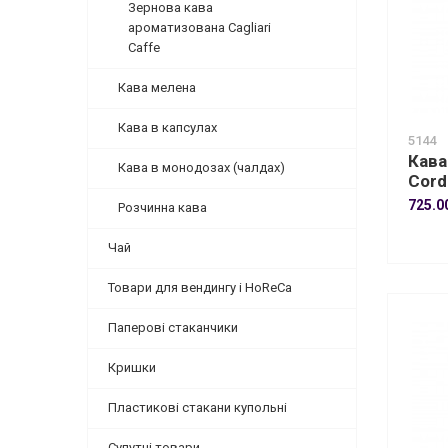
Зернова кава
ароматизована Cagliari
Caffe
Кава мелена
Кава в капсулах
5144
Кава
Кава в монодозах (чалдах)
Cordi
725.0
Розчинна кава
Чай
Товари для вендингу і HoReCa
Паперові стаканчики
Кришки
Пластикові стакани купольні
Супутні товари