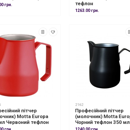
тефлон
00 грн.
1263.00 грн.
5
2162
есійний пітчер
Професійний пітчер
очник) Motta Europa
(молочник) Motta Euro
мл Червоний тефлон
Чорний тефлон 350 мл
00 грн.
1240.00 грн.