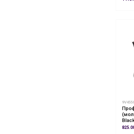
9V455
Проф
(мол
Blac
825.0