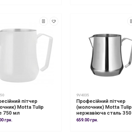
50
9V4035
есійний пітчер
Професійний пітчер
очник) Motta Tulip
(молочник) Motta Tulip
e 750 мл
нержавіюча сталь 350
00 грн.
659.00 грн.