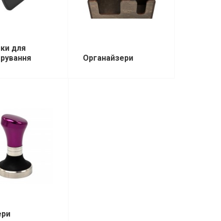
ки для
рування
Органайзери
ери