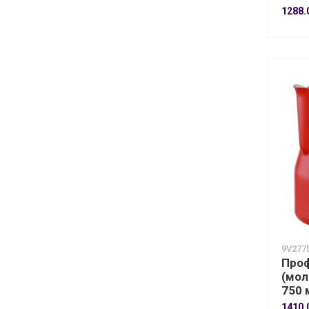
1288.
9V277
Проф
(мол
750 
1410.