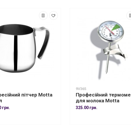
9V365
есійний пітчер Motta
Професійний термоме
л
для молока Motta
0 грн.
325.00 грн.