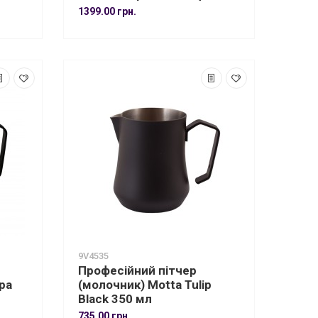
1399.00 грн.
9V4535
Професійний пітчер
pa
(молочник) Motta Tulip
Black 350 мл
735.00 грн.