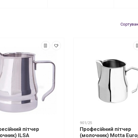
Сортуван
901/25
есійний пітчер
Професійний пітчер
очник) ILSA
(молочник) Motta Euro