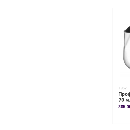
1867
Проф
70 м
305.0