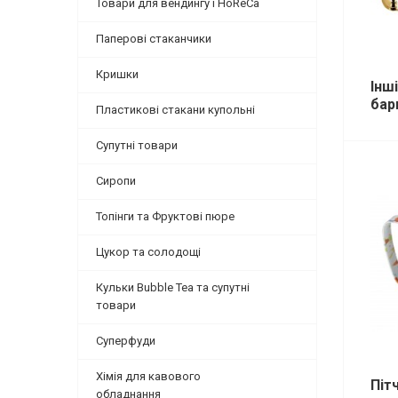
Товари для вендингу і HoReCa
Паперові стаканчики
Кришки
Інш
бар
Пластикові стакани купольні
Супутні товари
Сиропи
Топінги та Фруктові пюре
Цукор та солодощі
Кульки Bubble Tea та супутні
товари
Суперфуди
Хімія для кавового
Піт
обладнання