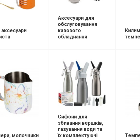
Аксесуари для
обслуговування
і аксесуари
кавового
Килим
иста
обладнання
темпе
Сифони для
збивання вершків,
газування води та
чери, молочники
їх комплектуючі
Темп