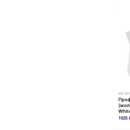
MT.W7
Проф
(мол
Whit
1025.