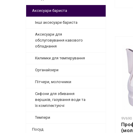
Аксесуари бариста
Інші аксесуари бариста
Аксесуари для
обслуговування кавового
обладнання
Килимки для темперування
Органайзери
Пітчери, молочники
Сифони для збивання
вершків, газування води та
їх комплектуючі
Темпери
9V690
Проф
Посуд
(мол